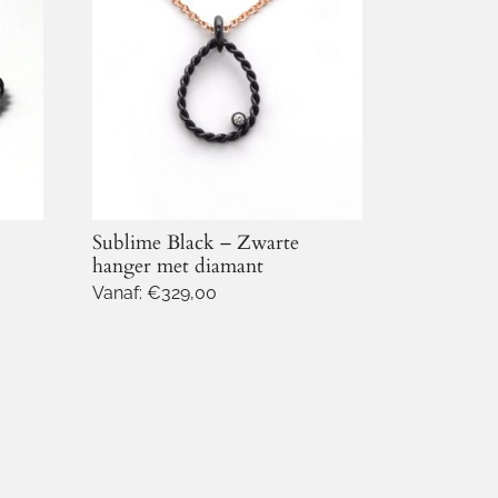
Sublime Black – Zwarte
hanger met diamant
Vanaf:
€
329,00
Dit
product
heeft
meerdere
variaties.
Deze