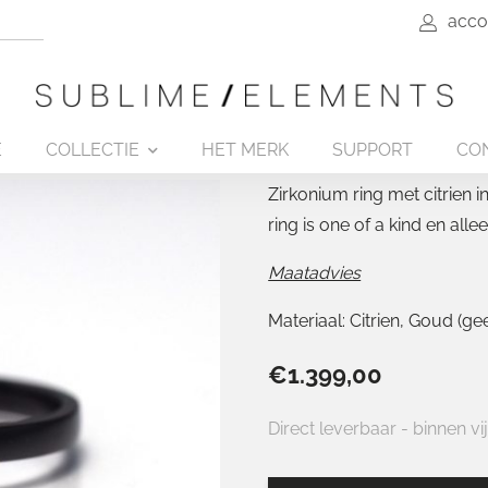
acco
made Jewels
Sublime Quality
Original El
t ring Citrien
Collection
E
COLLECTIE
HET MERK
SUPPORT
CO
Zirkonium ring met citrien 
ring is one of a kind en alle
Maatadvies
Materiaal:
Citrien
Goud (geel
€
1.399,00
Direct leverbaar - binnen vi