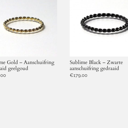
me Gold – Aanschuifring
Sublime Black – Zwarte
aid geelgoud
aanschuifring gedraaid
,00
€
179,00
Dit
ct
product
heeft
dere
meerdere
ies.
variaties.
Deze