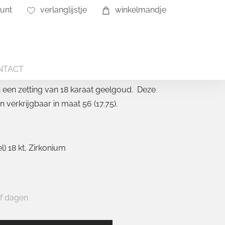
unt
verlanglijstje
winkelmandje
ements
NTACT
in een zetting van 18 karaat geelgoud. Deze
en verkrijgbaar in maat 56 (17.75).
) 18 kt
Zirkonium
jf dagen