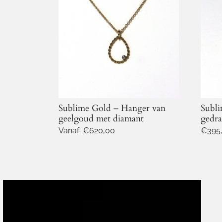
Sublime Gold – Hanger van
Subli
geelgoud met diamant
gedra
Vanaf:
€
620,00
€
395
Dit
Dit
product
produ
heeft
heeft
meerdere
meer
variaties.
variat
Deze
Deze