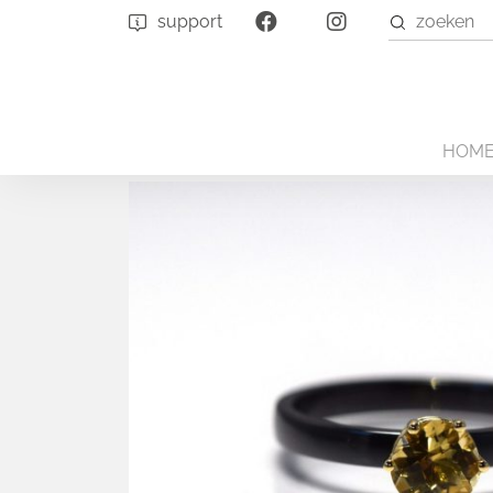
support
Hand
zoeken
Sublime Gold – Statemen
Categorie:
Ringen
Collectie:
Sublime Gold 
HOM