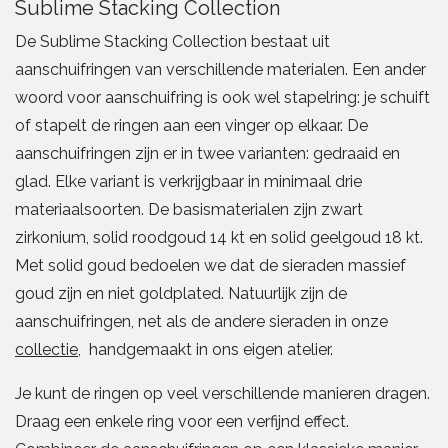
heeft
Sublime Stacking Collection
heeft
meerdere
De Sublime Stacking Collection bestaat uit
meerdere
variaties.
aanschuifringen van verschillende materialen. Een ander
variaties.
Deze
woord voor aanschuifring is ook wel stapelring: je schuift
Deze
optie
of stapelt de ringen aan een vinger op elkaar. De
optie
kan
aanschuifringen zijn er in twee varianten: gedraaid en
kan
gekozen
glad. Elke variant is verkrijgbaar in minimaal drie
gekozen
worden
materiaalsoorten. De basismaterialen zijn zwart
worden
op
zirkonium, solid roodgoud 14 kt en solid geelgoud 18 kt.
op
de
Met solid goud bedoelen we dat de sieraden massief
de
productpagina
goud zijn en niet goldplated. Natuurlijk zijn de
productpagina
aanschuifringen, net als de andere sieraden in onze
collectie
, handgemaakt in ons eigen atelier.
Je kunt de ringen op veel verschillende manieren dragen.
Draag een enkele ring voor een verfijnd effect.