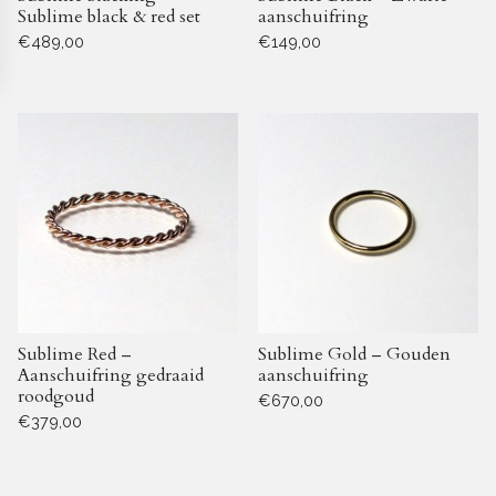
Sublime black & red set
aanschuifring
op
op
€
489,00
€
149,00
de
de
Dit
Dit
productpagina
productpagina
product
product
heeft
heeft
meerdere
meerdere
variaties.
variaties.
Deze
Deze
optie
optie
kan
kan
gekozen
gekozen
Sublime Red –
Sublime Gold – Gouden
worden
worden
Aanschuifring gedraaid
aanschuifring
op
op
roodgoud
€
670,00
de
de
€
379,00
Dit
productpagina
productpagina
Dit
product
product