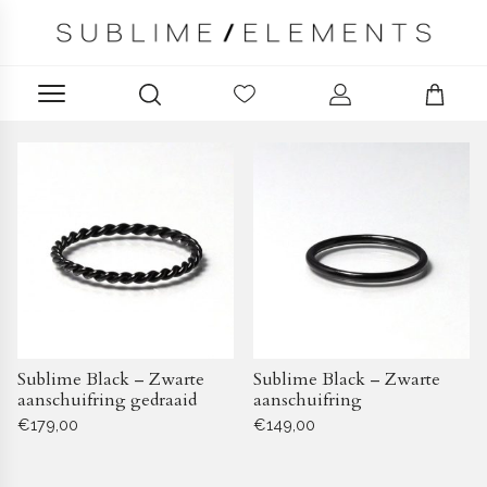
damesring zwart
Producten filteren
Sublime Black – Zwarte
Sublime Black – Zwarte
aanschuifring gedraaid
aanschuifring
€
179,00
€
149,00
Dit
Dit