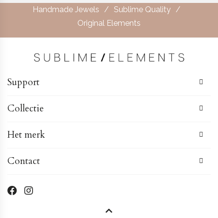
product
Handmade Jewels
Sublime Quality
heeft
Original Elements
meerdere
variaties.
Deze
optie
Support
kan
gekozen
Collectie
worden
op
Het merk
de
productpagina
Contact