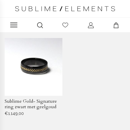
Dames ring zwart
Producten filteren
Sublime Gold- Signature
ring zwart met geelgoud
€
1.149,00
Dit